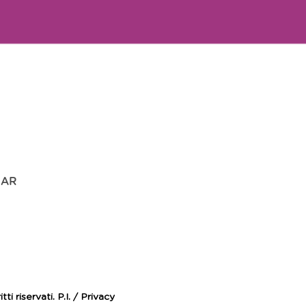
 AR
i riservati. P.I. /
Privacy